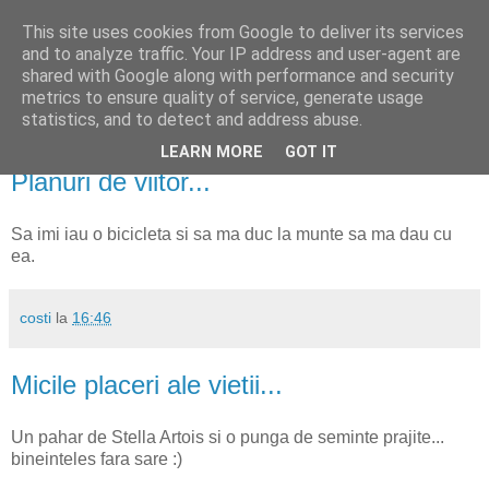
This site uses cookies from Google to deliver its services
costyr.ro
and to analyze traffic. Your IP address and user-agent are
shared with Google along with performance and security
metrics to ensure quality of service, generate usage
întâmplări de pe Pământ
statistics, and to detect and address abuse.
LEARN MORE
GOT IT
sâmbătă, 30 ianuarie 2010
Planuri de viitor...
Sa imi iau o bicicleta si sa ma duc la munte sa ma dau cu
ea.
costi
la
16:46
Micile placeri ale vietii...
Un pahar de Stella Artois si o punga de seminte prajite...
bineinteles fara sare :)