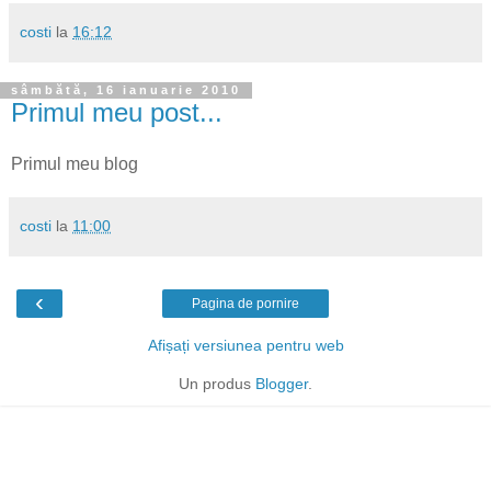
costi
la
16:12
sâmbătă, 16 ianuarie 2010
Primul meu post...
Primul meu blog
costi
la
11:00
‹
Pagina de pornire
Afișați versiunea pentru web
Un produs
Blogger
.