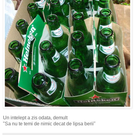
Un intelept a zis odata, demult
"Sa nu te temi de nimic decat de lipsa berii"