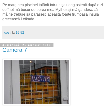
Pe marginea piscinei tolănit într-un șezlong ostenit după o zi
de înot mă bucur de berea mea Mythos și mă gândesc că
mâine trebuie să părăsesc această foarte frumoasă insulă
grecească Lefkada.
costi
la
16:52
duminică, 25 august 2013
Camera 7