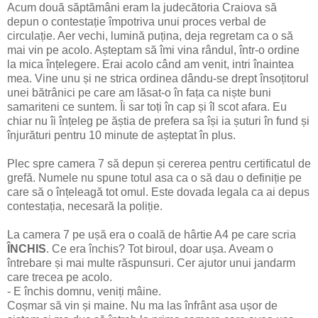
Acum două săptămâni eram la judecătoria Craiova să
depun o contestație împotriva unui proces verbal de
circulație. Aer vechi, lumină puțina, deja regretam ca o să
mai vin pe acolo. Așteptam să îmi vina rândul, într-o ordine
la mica înțelegere. Erai acolo când am venit, intri înaintea
mea. Vine unu și ne strica ordinea dându-se drept însoțitorul
unei bătrânici pe care am lăsat-o în fața ca niște buni
samariteni ce suntem. Îi sar toți în cap și îl scot afara. Eu
chiar nu îi înțeleg pe ăștia de prefera sa își ia șuturi în fund și
înjurături pentru 10 minute de așteptat în plus.
Plec spre camera 7 să depun și cererea pentru certificatul de
grefă. Numele nu spune totul asa ca o să dau o definiție pe
care să o înțeleagă tot omul. Este dovada legala ca ai depus
contestația, necesară la poliție.
La camera 7 pe ușă era o coală de hârtie A4 pe care scria
ÎNCHIS
. Ce era închis? Tot biroul, doar ușa. Aveam o
întrebare și mai multe răspunsuri. Cer ajutor unui jandarm
care trecea pe acolo.
- E închis domnu, veniți mâine.
Coșmar să vin și maine. Nu ma las înfrânt asa ușor de