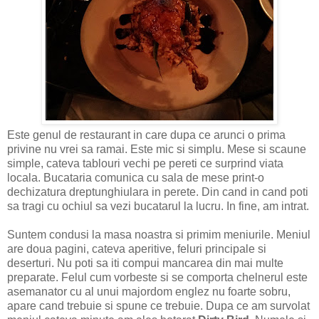
Este genul de restaurant in care dupa ce arunci o prima
privine nu vrei sa ramai. Este mic si simplu. Mese si scaune
simple, cateva tablouri vechi pe pereti ce surprind viata
locala. Bucataria comunica cu sala de mese print-o
dechizatura dreptunghiulara in perete. Din cand in cand poti
sa tragi cu ochiul sa vezi bucatarul la lucru. In fine, am intrat.
Suntem condusi la masa noastra si primim meniurile. Meniul
are doua pagini, cateva aperitive, feluri principale si
deserturi. Nu poti sa iti compui mancarea din mai multe
preparate. Felul cum vorbeste si se comporta chelnerul este
asemanator cu al unui majordom englez nu foarte sobru,
apare cand trebuie si spune ce trebuie. Dupa ce am survolat