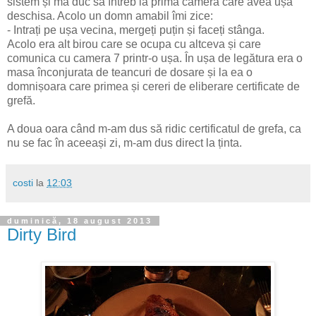
sistem și ma duc să întreb la prima camera care avea ușa
deschisa. Acolo un domn amabil îmi zice:
- Intrați pe ușa vecina, mergeți puțin și faceți stânga.
Acolo era alt birou care se ocupa cu altceva și care
comunica cu camera 7 printr-o ușa. În ușa de legătura era o
masa înconjurata de teancuri de dosare și la ea o
domnișoara care primea și cereri de eliberare certificate de
grefă.
A doua oara când m-am dus să ridic certificatul de grefa, ca
nu se fac în aceeași zi, m-am dus direct la ținta.
costi
la
12:03
duminică, 18 august 2013
Dirty Bird