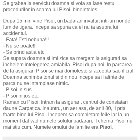
Se grabea la serviciu doamna si voia sa lase restul
procedurilor in seama lui Pisoi, bineinteles.
Dupa 15 min vine Pisoi, un badaran invaluit intr-un nor de
fum de tigara. Incepe sa spuna ca el nu ia asupra lui
accidentul.
- Fata! Esti nebuna!!!
- Nu se poate!!!
- Se prind astia etc.
Se supara doamna si imi zice sa mergem la asigurari sa
incheiem intelegerea amiabila. Pisoi dupa noi. In parcarea
de la asigurari Pisoi se mai domoleste si accepta sacrificiul.
Doamna schimba tonul si din nou incepe sa il alinte de
parca nu se intamplase nimic.
- Pisoi in sus
- Pisoi in jos etc.
Raman cu Pisoi. Intram la asigurari, centrul de constatari
daune Carpatica. Inauntru, un aer asa, de anii 80, ii pria
foarte bine lui Pisoi. Incepem sa completam foile iar la un
moment dat vad numele sotului badaran, il chema Pisoi nu
mai stiu cum. Numele omului de familie era
Pisoi
.