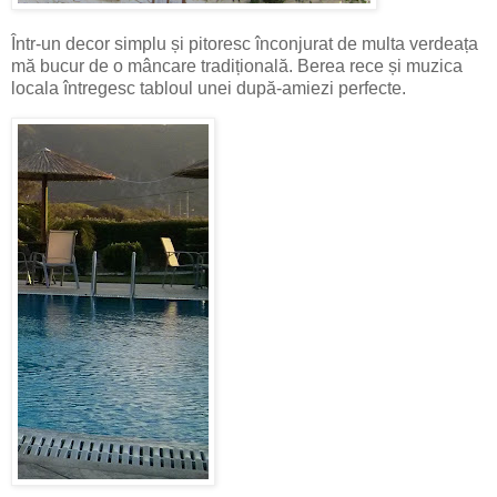
Într-un decor simplu și pitoresc înconjurat de multa verdeața
mă bucur de o mâncare tradițională. Berea rece și muzica
locala întregesc tabloul unei după-amiezi perfecte.