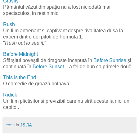
Gravity
Pământul văzut din spațiu nu a fost niciodată mai
spectaculos, in rest nimic.
Rush
Un film antrenant si captivant despre rivalitatea dusă la
extrem dintre doi piloți de Formula 1.
"
Rush out to see it.
"
Before Midnight
Sfârșitul poveștii de dragoste începută în
Before Sunrise
și
continuată în
Before Sunset
. La fel de bun ca primele două.
This Is the End
O comedie de groază bolnavă.
Ridick
Un film plictisitor și previzibil care nu strălucește la nici un
capitol.
costi
la
19:04