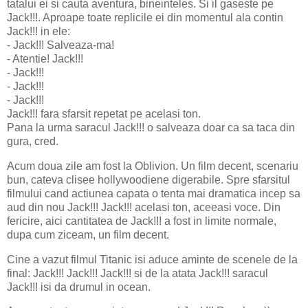
tatalui ei si cauta aventura, bineinteles. Si il gaseste pe
Jack!!!. Aproape toate replicile ei din momentul ala contin
Jack!!! in ele:
- Jack!!! Salveaza-ma!
- Atentie! Jack!!!
- Jack!!!
- Jack!!!
- Jack!!!
Jack!!! fara sfarsit repetat pe acelasi ton.
Pana la urma saracul Jack!!! o salveaza doar ca sa taca din
gura, cred.
Acum doua zile am fost la Oblivion. Un film decent, scenariu
bun, cateva clisee hollywoodiene digerabile. Spre sfarsitul
filmului cand actiunea capata o tenta mai dramatica incep sa
aud din nou Jack!!! Jack!!! acelasi ton, aceeasi voce. Din
fericire, aici cantitatea de Jack!!! a fost in limite normale,
dupa cum ziceam, un film decent.
Cine a vazut filmul Titanic isi aduce aminte de scenele de la
final: Jack!!! Jack!!! Jack!!! si de la atata Jack!!! saracul
Jack!!! isi da drumul in ocean.