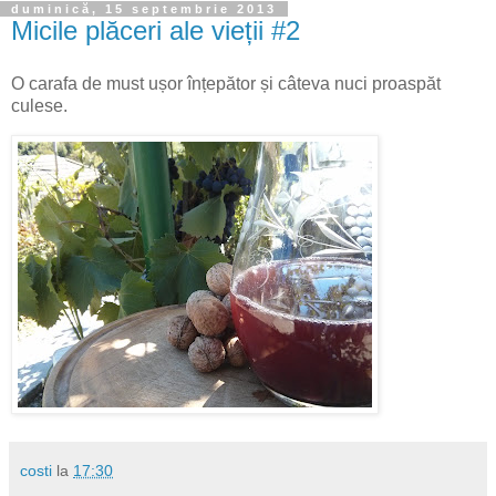
duminică, 15 septembrie 2013
Micile plăceri ale vieții #2
O carafa de must ușor înțepător și câteva nuci proaspăt
culese.
costi
la
17:30