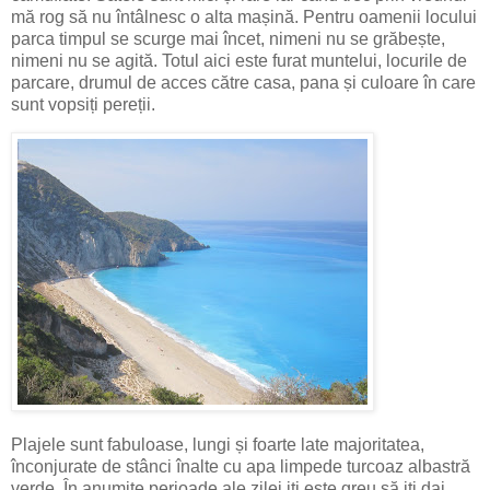
mă rog să nu întâlnesc o alta mașină. Pentru oamenii locului
parca timpul se scurge mai încet, nimeni nu se grăbește,
nimeni nu se agită. Totul aici este furat muntelui, locurile de
parcare, drumul de acces către casa, pana și culoare în care
sunt vopsiți pereții.
Plajele sunt fabuloase, lungi și foarte late majoritatea,
înconjurate de stânci înalte cu apa limpede turcoaz albastră
verde. În anumite perioade ale zilei iți este greu să iți dai