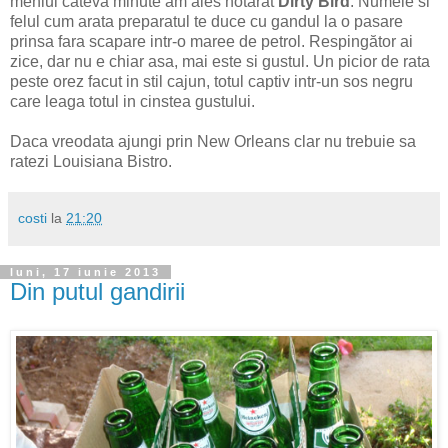
meniul cateva minute am ales hotarat
Dirty Bird
. Numele si
felul cum arata preparatul te duce cu gandul la o pasare
prinsa fara scapare intr-o maree de petrol. Respingător ai
zice, dar nu e chiar asa, mai este si gustul. Un picior de rata
peste orez facut in stil cajun, totul captiv intr-un sos negru
care leaga totul in cinstea gustului.
Daca vreodata ajungi prin New Orleans clar nu trebuie sa
ratezi Louisiana Bistro.
costi
la
21:20
luni, 17 iunie 2013
Din putul gandirii