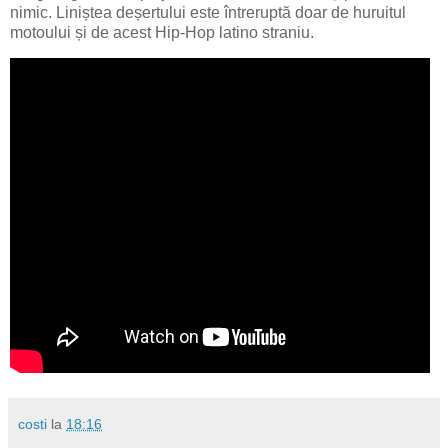
nimic. Liniștea deșertului este întreruptă doar de huruitul
motoului și de acest Hip-Hop latino straniu.
costi
la
18:16