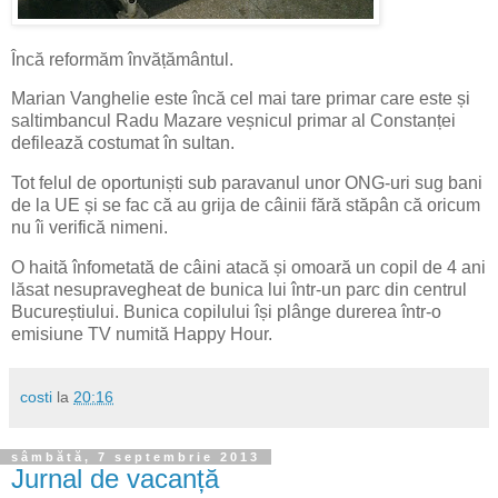
Încă reformăm învățământul.
Marian Vanghelie este încă cel mai tare primar care este și
saltimbancul Radu Mazare veșnicul primar al Constanței
defilează costumat în sultan.
Tot felul de oportuniști sub paravanul unor ONG-uri sug bani
de la UE și se fac că au grija de câinii fără stăpân că oricum
nu îi verifică nimeni.
O haită înfometată de câini atacă și omoară un copil de 4 ani
lăsat nesupravegheat de bunica lui într-un parc din centrul
Bucureștiului. Bunica copilului își plânge durerea într-o
emisiune TV numită Happy Hour.
costi
la
20:16
sâmbătă, 7 septembrie 2013
Jurnal de vacanță