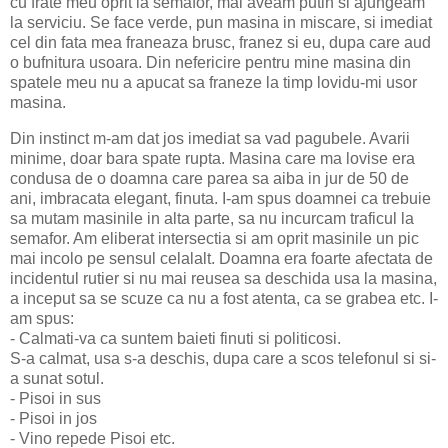
cu frate meu oprit la semafor, mai aveam putin si ajungeam
la serviciu. Se face verde, pun masina in miscare, si imediat
cel din fata mea franeaza brusc, franez si eu, dupa care aud
o bufnitura usoara. Din nefericire pentru mine masina din
spatele meu nu a apucat sa franeze la timp lovidu-mi usor
masina.
Din instinct m-am dat jos imediat sa vad pagubele. Avarii
minime, doar bara spate rupta. Masina care ma lovise era
condusa de o doamna care parea sa aiba in jur de 50 de
ani, imbracata elegant, finuta. I-am spus doamnei ca trebuie
sa mutam masinile in alta parte, sa nu incurcam traficul la
semafor. Am eliberat intersectia si am oprit masinile un pic
mai incolo pe sensul celalalt. Doamna era foarte afectata de
incidentul rutier si nu mai reusea sa deschida usa la masina,
a inceput sa se scuze ca nu a fost atenta, ca se grabea etc. I-
am spus:
- Calmati-va ca suntem baieti finuti si politicosi.
S-a calmat, usa s-a deschis, dupa care a scos telefonul si si-
a sunat sotul.
- Pisoi in sus
- Pisoi in jos
- Vino repede Pisoi etc.