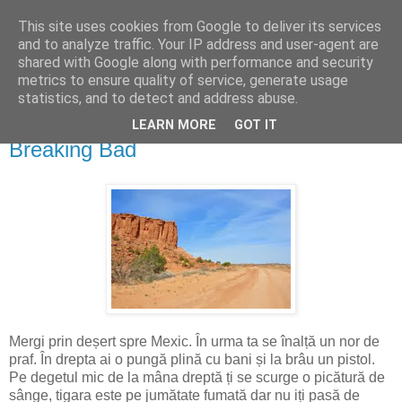
This site uses cookies from Google to deliver its services
costyr.ro
and to analyze traffic. Your IP address and user-agent are
shared with Google along with performance and security
metrics to ensure quality of service, generate usage
întâmplări de pe Pământ
statistics, and to detect and address abuse.
LEARN MORE
GOT IT
sâmbătă, 19 octombrie 2013
Breaking Bad
Mergi prin deșert spre Mexic. În urma ta se înalță un nor de
praf. În drepta ai o pungă plină cu bani și la brâu un pistol.
Pe degetul mic de la mâna dreptă ți se scurge o picătură de
sânge, tigara este pe jumătate fumată dar nu iți pasă de