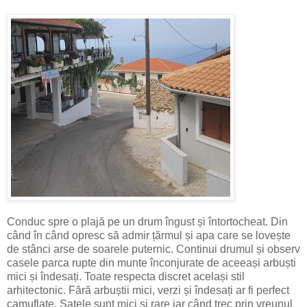
Conduc spre o plajă pe un drum îngust și întortocheat. Din
când în când opresc să admir țărmul și apa care se lovește
de stânci arse de soarele puternic. Continui drumul și observ
casele parca rupte din munte înconjurate de aceeași arbuști
mici și îndesați. Toate respecta discret același stil
arhitectonic. Fără arbuștii mici, verzi și îndesați ar fi perfect
camuflate. Satele sunt mici și rare iar când trec prin vreunul