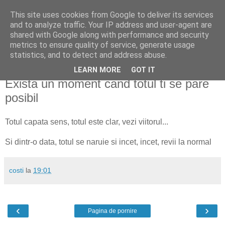
This site uses cookies from Google to deliver its services
costyr.ro
and to analyze traffic. Your IP address and user-agent are
shared with Google along with performance and security
metrics to ensure quality of service, generate usage
întâmplări de pe Pământ
statistics, and to detect and address abuse.
LEARN MORE
GOT IT
duminică, 7 februarie 2010
Exista un moment cand totul ti se pare
posibil
Totul capata sens, totul este clar, vezi viitorul...
Si dintr-o data, totul se naruie si incet, incet, revii la normal
costi
la
19:01
‹
›
Pagina de pornire