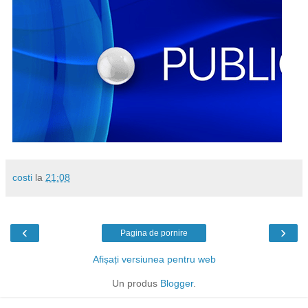
costi
la
21:08
‹
›
Pagina de pornire
Afișați versiunea pentru web
Un produs
Blogger
.