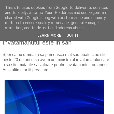
This site uses cookies from Google to deliver its services
costyr.ro
and to analyze traffic. Your IP address and user-agent are
shared with Google along with performance and security
metrics to ensure quality of service, generate usage
întâmplări de pe Pământ
statistics, and to detect and address abuse.
LEARN MORE
GOT IT
luni, 14 noiembrie 2011
Invatamanutul este in sah
Sper ca nu urmeaza sa primeasca mat sau poate cine stie
peste 20 de ani o sa avem un ministru al invatamatului care
o sa stie mutarile salvatoare pentru invatamantul romanesc.
Asta ultima ar fii prea tare.